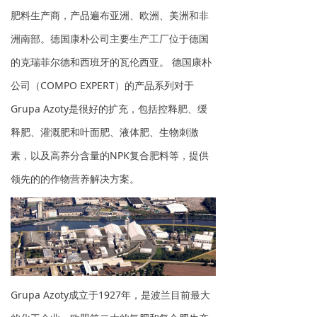
肥料生产商，产品遍布亚洲、欧洲、美洲和非
洲南部。德国康朴公司主要生产工厂位于德国
的克瑞菲尔德和西班牙的瓦伦西亚。 德国康朴
公司（COMPO EXPERT）的产品系列对于
Grupa Azoty是很好的扩充，包括控释肥、缓
释肥、灌溉肥和叶面肥、液体肥、生物刺激
素，以及高养分含量的NPK复合肥料等，提供
领先的的作物营养解决方案。
Grupa Azoty成立于1927年，是波兰目前最大