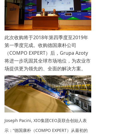
此次收购将于2018年第四季度至2019年
第一季度完成。收购德国康朴公司
（COMPO EXPERT）后，Grupa Azoty
将进一步巩固其全球市场地位，为农业市
场提供更为领先的、全面的解决方案。
Joseph Pacini, XIO集团CEO及联合创始人表
示：“德国康朴（COMPO EXPERT）从最初的