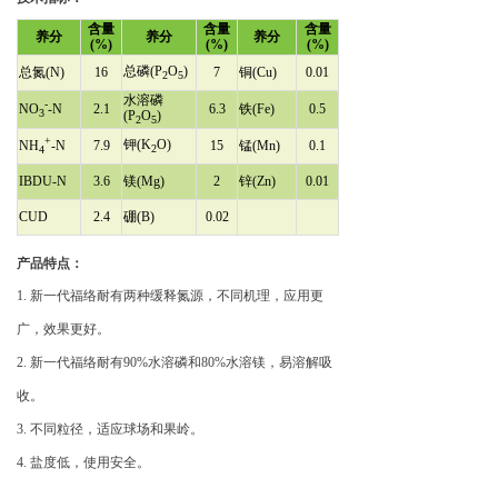
含量
含量
含量
养分
养分
养分
(%)
(%)
(%)
总磷(P
O
)
总氮(N)
16
7
铜(Cu)
0.01
2
5
水溶磷
-
NO
-N
2.1
6.3
铁(Fe)
0.5
3
(P
O
)
2
5
+
钾(K
O)
NH
-N
7.9
15
锰(Mn)
0.1
2
4
IBDU-N
3.6
镁(Mg)
2
锌(Zn)
0.01
CUD
2.4
硼(B)
0.02
产品特点：
1. 新一代福络耐有两种缓释氮源，不同机理，应用更
广，效果更好。
2. 新一代福络耐有90%水溶磷和80%水溶镁，易溶解吸
收。
3. 不同粒径，适应球场和果岭。
4. 盐度低，使用安全。