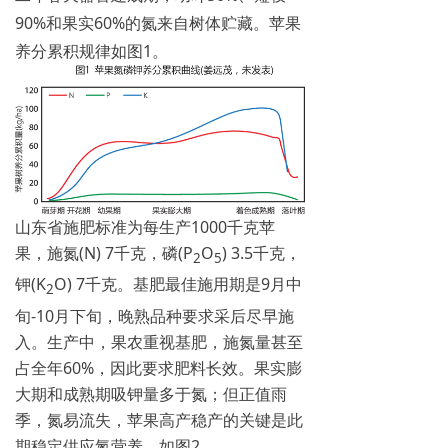
90%和果实60%的氮来自树体贮藏。苹果
养分累积规律如图1。
山东省施肥标准为每生产1000千克苹
果，施氮(N) 7千克，磷(P
O
) 3.5千克，
2
5
钾(K
O) 7千克。基肥最佳施用期是9月中
2
旬-10月下旬，晚熟品种要求采后尽早施
入。生产中，果农重视基肥，施氮量甚至
占全年60%，因此要求肥料长效。果实膨
大期和成熟期吸钾量多于氮；但正值雨
季，氮易流失，苹果高产稳产的关键是此
期稳定供应氮营养，如图2。