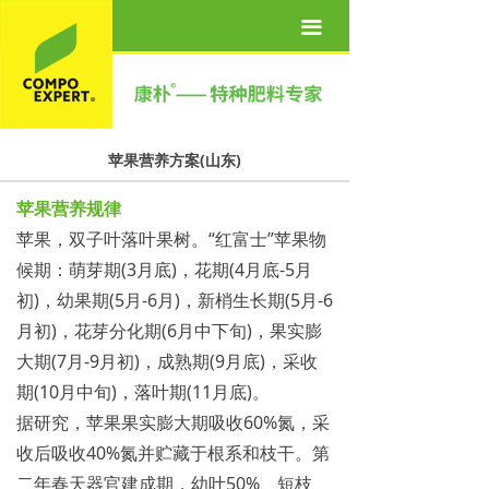
首页
끀
关于我们
产品世界
苹果营养方案(山东)
营养方案
苹果营养规律
新闻资讯
苹果，双子叶落叶果树。“红富士”苹果物
联系我们
候期：萌芽期(3月底)，花期(4月底-5月
初)，幼果期(5月-6月)，新梢生长期(5月-6
人才招聘
月初)，花芽分化期(6月中下旬)，果实膨
大期(7月-9月初)，成熟期(9月底)，采收
期(10月中旬)，落叶期(11月底)。
据研究，苹果果实膨大期吸收60%氮，采
收后吸收40%氮并贮藏于根系和枝干。第
二年春天器官建成期，幼叶50%、短枝