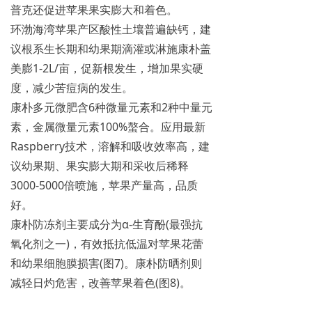
普克还促进苹果果实膨大和着色。
环渤海湾苹果产区酸性土壤普遍缺钙，建
议根系生长期和幼果期滴灌或淋施康朴盖
美膨1-2L/亩，促新根发生，增加果实硬
度，减少苦痘病的发生。
康朴多元微肥含6种微量元素和2种中量元
素，金属微量元素100%螯合。应用最新
Raspberry技术，溶解和吸收效率高，建
议幼果期、果实膨大期和采收后稀释
3000-5000倍喷施，苹果产量高，品质
好。
康朴防冻剂主要成分为α-生育酚(最强抗
氧化剂之一)，有效抵抗低温对苹果花蕾
和幼果细胞膜损害(图7)。康朴防晒剂则
减轻日灼危害，改善苹果着色(图8)。
应用康朴套餐施肥方案，苹果增产13%，