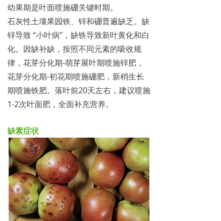
幼果期是叶面喷施硼关键时期。
石灰性土壤果园铁、锌和硼普遍缺乏。缺
锌导致 “小叶病”，缺铁导致新叶黄化和白
化。因缺补缺，按照不同元素的吸收规
律，花芽分化期-萌芽展叶期喷施锌肥，
花芽分化期-初花期喷施硼肥，新梢生长
期喷施铁肥。落叶前20天左右，建议喷施
1-2次叶面肥，全面补充营养。
缺素症状