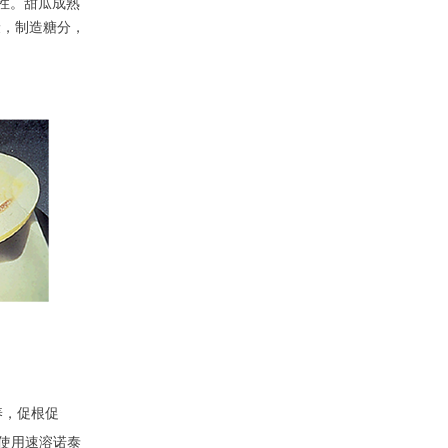
寒性。甜瓜成熟
早衰，制造糖分，
养，促根促
择使用速溶诺泰