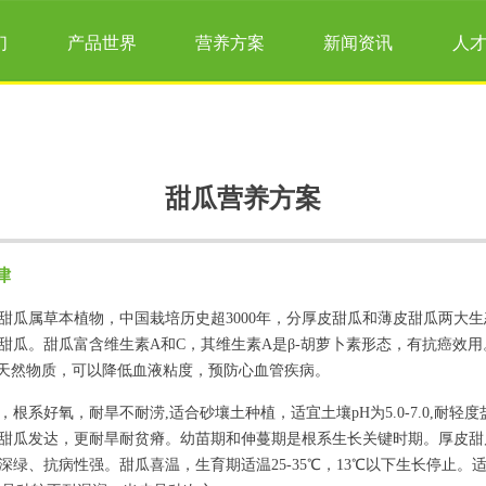
们
产品世界
营养方案
新闻资讯
人
甜瓜营养方案
律
甜瓜属草本植物，中国栽培历史超3000年，分厚皮甜瓜和薄皮甜瓜两大
甜瓜。甜瓜富含维生素A和C，其维生素A是β-胡萝卜素形态，有抗癌效
的天然物质，可以降低血液粘度，预防心血管疾病。
根系好氧，耐旱不耐涝,适合砂壤土种植，适宜土壤pH为5.0-7.0,耐轻
甜瓜发达，更耐旱耐贫瘠。幼苗期和伸蔓期是根系生长关键时期。厚皮甜
深绿、抗病性强。甜瓜喜温，生育期适温25-35℃，13℃以下生长停止。