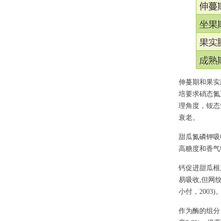
伸蔓期和果实
培要求硝态氮
理角度，铵态
衰老。
甜瓜氮磷钾吸
高糖度和香气物
钙促进甜瓜根
易吸收,但网
小付，2003)
作为酶的组分