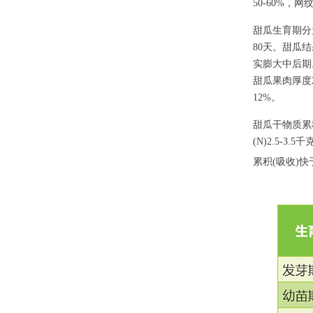
50-60%
甜瓜生育期分
80天。甜瓜
实膨大中后期
甜瓜果肉厚度2
12%。
甜瓜干物质累
(N)2.5-3.5
累积(吸收)快