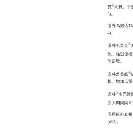
®
克
高氮、平衡
3)。
康朴易施达T
4)。
®
康朴凯普克
施，强烈促根
等逆境。
®
康朴盖美膨
根、增加瓜重
®
康朴
多元微
膨大期间隔1
应用康朴套餐，
(表3)。