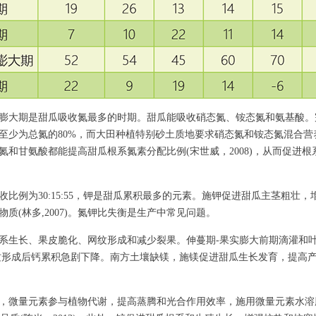
膨大期是甜瓜吸收氮最多的时期。甜瓜能吸收硝态氮、铵态氮和氨基酸。
至少为总氮的80%，而大田种植特别砂土质地要求硝态氮和铵态氮混合营
氮和甘氨酸都能提高甜瓜根系氮素分配比例(宋世威，2008)，从而促进根
收比例为30:15:55，钾是甜瓜累积最多的元素。施钾促进甜瓜主茎粗壮，
质(林多,2007)。氮钾比失衡是生产中常见问题。
系生长、果皮脆化、网纹形成和减少裂果。伸蔓期-果实膨大前期滴灌和
纹形成后钙累积急剧下降。南方土壤缺镁，施镁促进甜瓜生长发育，提高产
。
，微量元素参与植物代谢，提高蒸腾和光合作用效率，施用微量元素水溶