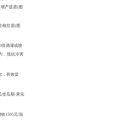
、增产提质(图
壮根壮苗(图
0倍滴灌或喷
活力，抵抗冷害
3次，有效促
瓜坐瓜期-果实
1505元/亩