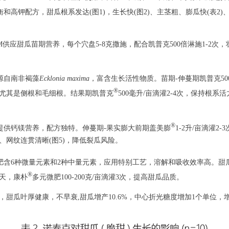
和高钾配方，甜瓜根系发达(图1)，生长快(图2)、主茎粗、膨瓜快(表2)
M供应甜瓜苗期营养，每个穴盘5-8克撒施，配合凯普克500倍淋施1-2次，
源自南非褐藻
Ecklonia maxima
，富含生长活性物质。苗期-伸蔓期凯普克50
®
尤其是侧根和毛细根。结果期凯普克
500毫升/亩滴灌2-4次，保持根系
®
提供钙镁营养，配方独特。伸蔓期-果实膨大前期盖美膨
1-2升/亩滴灌2-
、网纹连贯清晰(图5)，降低裂瓜风险。
肥含6种微量元素和2种中量元素，应用特别工艺，溶解和吸收效率高。甜
®
0天，康朴
多元微肥100-200克/亩滴灌3次，提高甜瓜品质。
甜瓜叶厚健康，不早衰,甜瓜增产10.6%，中心折光糖度增加1个单位，增收