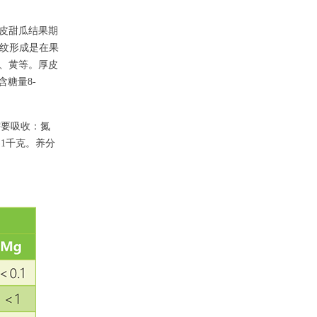
皮甜瓜结果期
网纹形成是在果
、黄等。厚皮
含糖量8-
需要吸收：氮
gO)1千克。养分