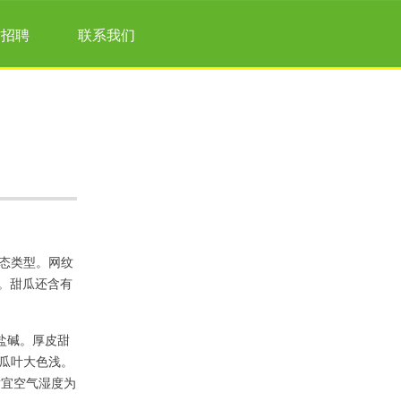
才招聘
联系我们
生态类型。网纹
用。甜瓜还含有
度盐碱。厚皮甜
瓜叶大色浅。
适宜空气湿度为