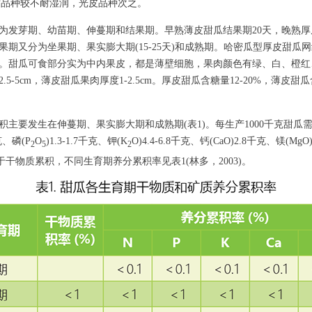
，网纹品种较不耐湿润，光皮品种次之。
为发芽期、幼苗期、伸蔓期和结果期。早熟薄皮甜瓜结果期20天，晚熟厚
结果期又分为坐果期、果实膨大期(15-25天)和成熟期。哈密瓜型厚皮甜瓜
。甜瓜可食部分实为中内果皮，都是薄壁细胞，果肉颜色有绿、白、橙红
.5-5cm，薄皮甜瓜果肉厚度1-2.5cm。厚皮甜瓜含糖量12-20%，薄皮甜瓜
积主要发生在伸蔓期、果实膨大期和成熟期(表1)。每生产1000千克甜瓜
千克、磷(P
O
)1.3-1.7千克、钾(K
O)4.4-6.8千克、钙(CaO)2.8千克、镁(M
2
5
2
于干物质累积，不同生育期养分累积率见表1(林多，2003)。