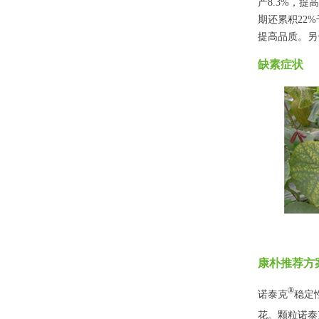
产8.3%，
期还累积22%
提高品质。另
缺素症状
康朴推荐方
®
诺泰克
稳定
花。颗粒诺泰