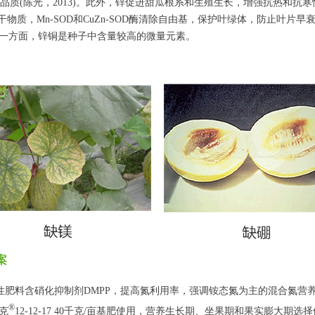
提高品质(陈光，2013)。此外，锌促进甜瓜根系和生殖生长，增强抗热和抗
干物质，Mn-SOD和CuZn-SOD酶清除自由基，保护叶绿体，防止叶片
一方面，锌铜是种子中含量较高的微量元素。
案
性肥料含硝化抑制剂DMPP，提高氮利用率，强调铵态氮为主的混合氮营
®
克
12-12-17 40千克/亩基肥使用，营养生长期、坐果期和果实膨大期选